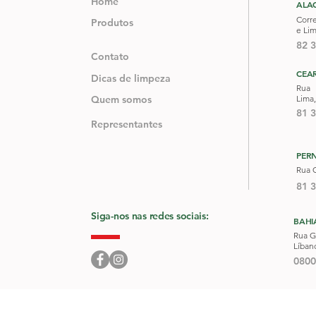
Home
ALA
Corr
Produtos
e Li
82 
Contato
CEA
Dicas de limpeza
Rua 
Quem somos
Lima,
81 
Representantes
PER
Rua G
81 
Siga-nos nas redes sociais:
BAHI
Rua G
Líban
0800