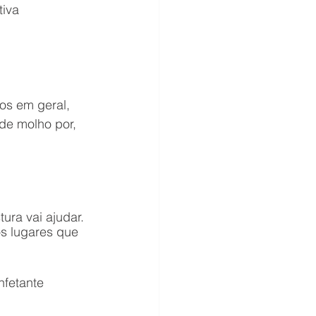
iva 
os em geral, 
de molho por, 
ura vai ajudar. 
os lugares que 
nfetante 