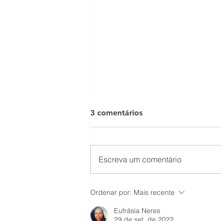
3 comentários
Escreva um comentário
Volta à rotina: como
Ordenar por:
Mais recente
reorganizar a casa depois
das férias
Eufrásia Neres
29 de set. de 2022