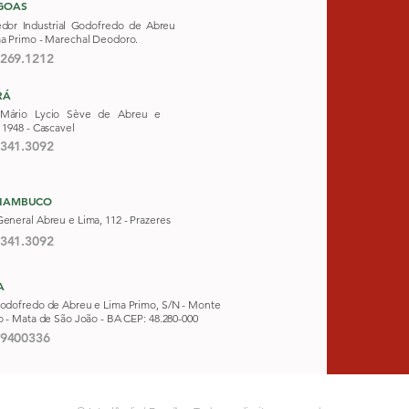
GOAS
edor Industrial Godofredo de Abreu
ma Primo - Marechal Deodoro.
3269.1212
RÁ
Mário Lycio Sève de Abreu e
 1948 -
Cascavel
3341.3092
NAMBUCO
eneral Abreu e Lima, 112 - Prazeres
3341.3092
A
odofredo de Abreu e Lima Primo, S/N - Monte
o - Mata de São João - BA CEP: 48.280-000
9400336