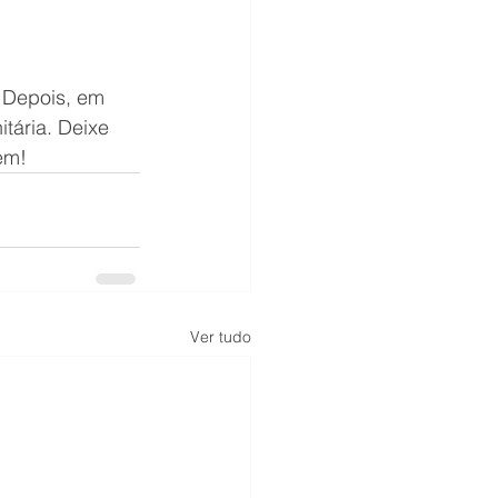
 Depois, em 
tária. Deixe 
em! 
Ver tudo