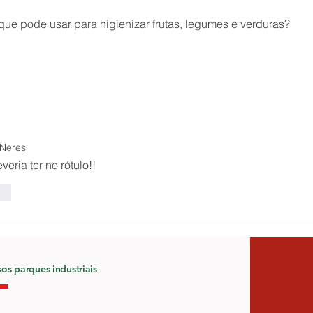
que pode usar para higienizar frutas, legumes e verduras? 
 Neres
eria ter no rótulo!!
der
os parques industriais