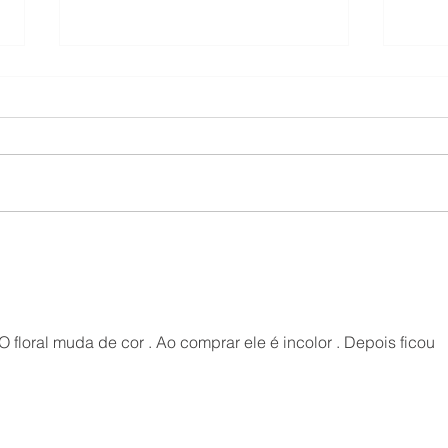
O que fazer ao voltar de
Por 
viagem para reorganizar a
acum
casa?
algu
O floral muda de cor . Ao comprar ele é incolor . Depois ficou 