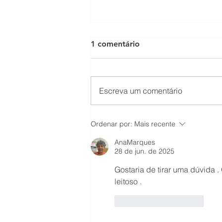
1 comentário
Escreva um comentário
Volta à rotina: como
Ordenar por:
Mais recente
reorganizar a casa depois
das férias
AnaMarques
28 de jun. de 2025
Gostaria de tirar uma dúvida . 
leitoso . 
Curtir
Responder