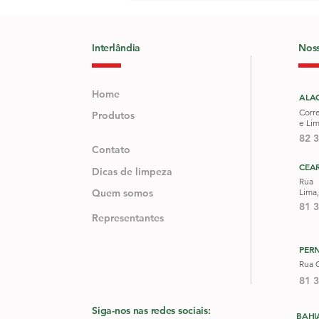
Interlândia
Noss
Home
ALA
Corr
Produtos
e Li
82 
Contato
CEA
Dicas de limpeza
Rua 
Quem somos
Lima,
81 
Representantes
PER
Rua G
81 
Siga-nos nas redes sociais:
BAHI