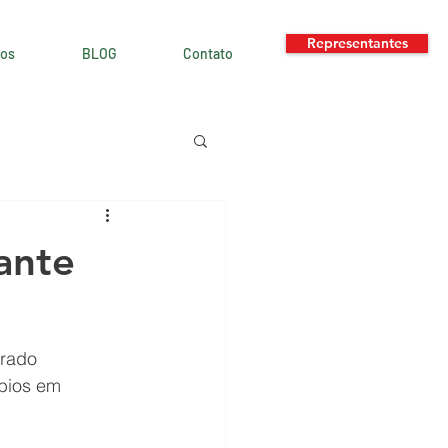
Representantes
os
BLOG
Contato
ante
rado 
bios em 