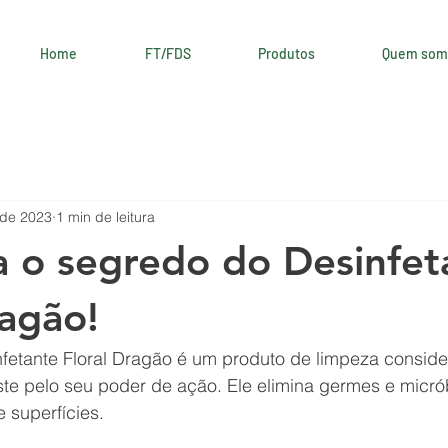
Home
FT/FDS
Produtos
Quem som
 de 2023
1 min de leitura
 o segredo do Desinfet
ragão!
fetante Floral Dragão é um produto de limpeza conside
ste pelo seu poder de ação. Ele elimina germes e micró
 superfícies.