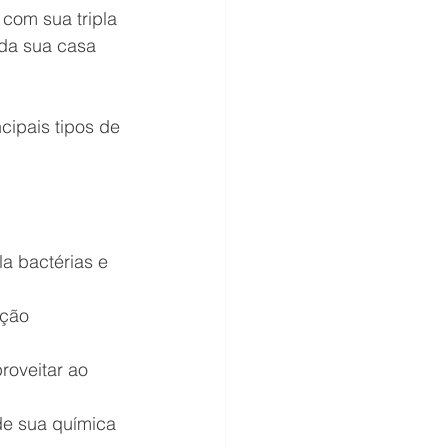
 com sua tripla 
 da sua casa 
ipais tipos de 
a bactérias e 
ação 
roveitar ao 
e sua química 