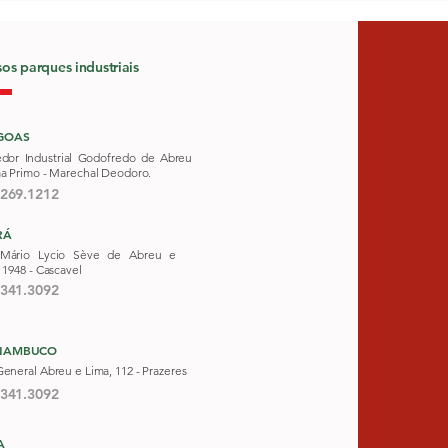
os parques industriais
GOAS
edor Industrial Godofredo de Abreu
ma Primo - Marechal Deodoro.
3269.1212
RÁ
Mário Lycio Sève de Abreu e
 1948 -
Cascavel
3341.3092
NAMBUCO
eneral Abreu e Lima, 112 - Prazeres
3341.3092
A