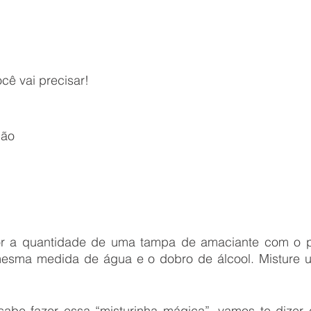
cê vai precisar!
gão
or a quantidade de uma tampa de amaciante com o pró
esma medida de água e o dobro de álcool. Misture u
abe fazer essa “misturinha mágica”, vamos te dizer c