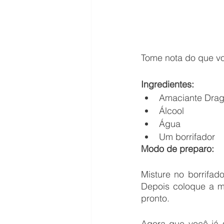
Tome nota do que vo
Ingredientes: 
Amaciante Dra
Álcool
Água 
Um borrifador 
Modo de preparo: 
Misture no borrifad
Depois coloque a m
pronto.
Agora que você já s