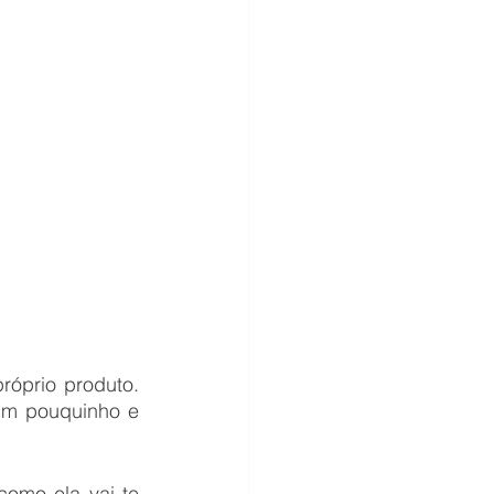
prio produto.  
m pouquinho e 
omo ela vai te 