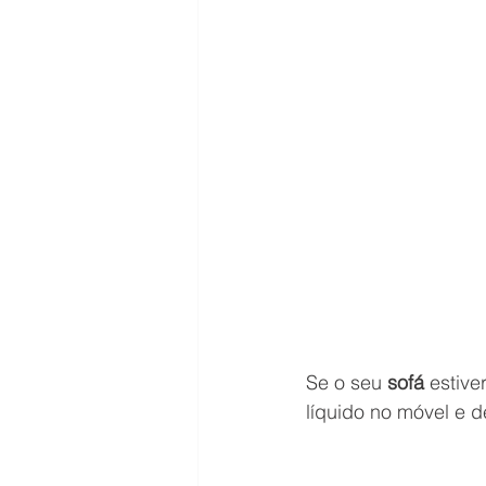
Se o seu 
sofá 
estive
líquido no móvel e d