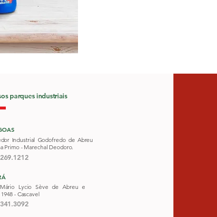
os parques industriais
GOAS
edor Industrial Godofredo de Abreu
ma Primo - Marechal Deodoro.
3269.1212
RÁ
Mário Lycio Sève de Abreu e
 1948 -
Cascavel
3341.3092