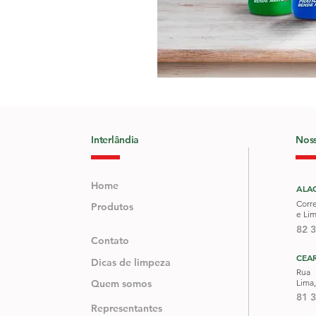
Interlândia
Noss
Home
ALA
Corr
Produtos
e Li
82 
Contato
CEA
Dicas de limpeza
Rua 
Quem somos
Lima,
81 
Representantes