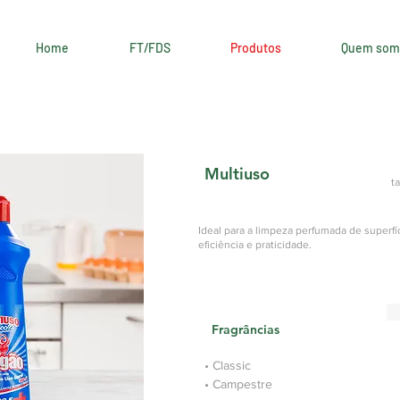
Home
FT/FDS
Produtos
Quem som
Multiuso
t
Ideal para a limpeza perfumada de superfí
eficiência e praticidade.
Fragrâncias
• Classic
• Campestre