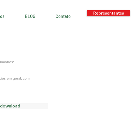
Representantes
os
BLOG
Contato
500ml
amanhos:
cies em geral, com
download