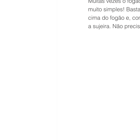
Muitas vezes o fogão
muito simples! Bast
cima do fogão e, co
a sujeira. Não preci