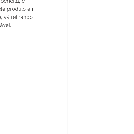
erfeita, é 
ste produto em 
 vá retirando 
ável.