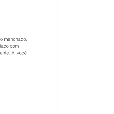
to manchado. 
níaco com 
nte. Aí você 