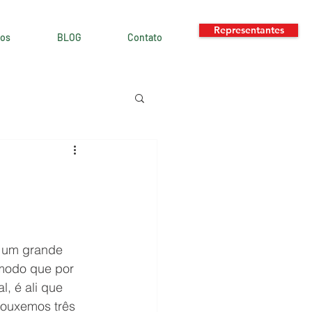
Representantes
os
BLOG
Contato
 um grande 
ômodo que por 
l, é ali que 
rouxemos três 