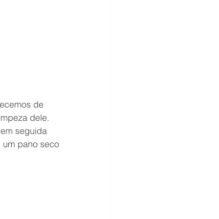
uecemos de 
limpeza dele. 
 em seguida 
om um pano seco 