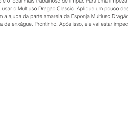
 é o local mais trabalhoso de limpar. Para uma limpeza p
a usar o Multiuso Dragão Classic. Aplique um pouco de
m a ajuda da parte amarela da Esponja Multiuso Dragão,
sa de enxágue. Prontinho. Após isso, ele vai estar impec