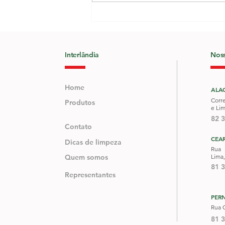
Volta à rotina: como
reorganizar a casa depois
das férias
Interlândia
Noss
Home
ALA
Corr
Produtos
e Li
82 
Contato
CEA
Dicas de limpeza
Rua 
Quem somos
Lima,
81 
Representantes
PER
Rua G
81 