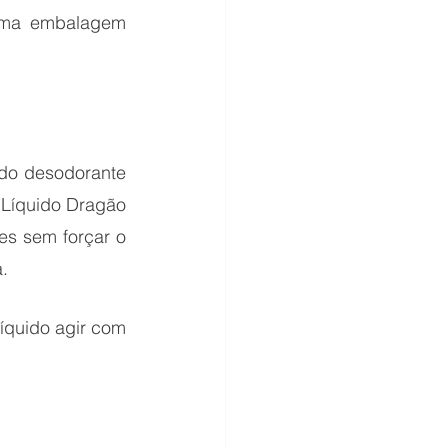
uma embalagem 
do desodorante 
Líquido Dragão 
s sem forçar o 
. 
íquido agir com 