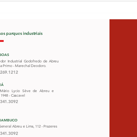
O que fazer ao voltar de
Por 
viagem para reorganizar a
acum
casa?
algu
os parques industriais
GOAS
edor Industrial Godofredo de Abreu
ma Primo - Marechal Deodoro.
3269.1212
RÁ
Mário Lycio Sève de Abreu e
 1948 -
Cascavel
3341.3092
NAMBUCO
eneral Abreu e Lima, 112 - Prazeres
3341.3092