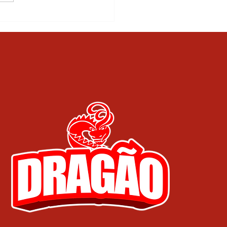
que a sujeira parece
ular mais rápido em
ns ambientes da casa?