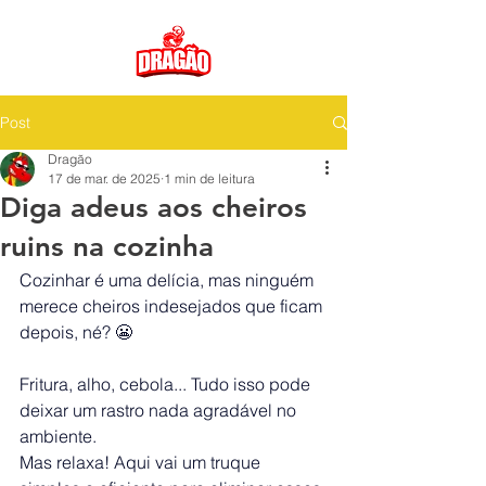
Post
Dragão
17 de mar. de 2025
1 min de leitura
Diga adeus aos cheiros
ruins na cozinha
Cozinhar é uma delícia, mas ninguém 
merece cheiros indesejados que ficam 
depois, né? 😬 
Fritura, alho, cebola... Tudo isso pode 
deixar um rastro nada agradável no 
ambiente.
Mas relaxa! Aqui vai um truque 